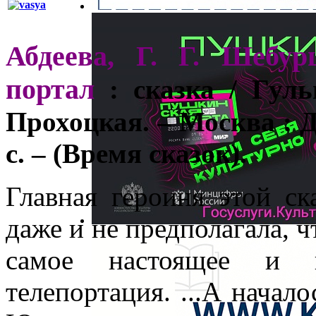
Абдеева, Г. Г. Шебу
портал
: сказка / Гул
Прохоцкая. – Москва : Д
с. – (Время сказок).
Главная героиня этой с
даже и не предполагала, ч
самое настоящее и 
телепортация. ...А начало