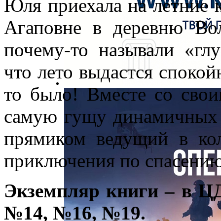
Юля приехала на летние 
Агаповне в деревню Вол
почему-то называли «гл
что лето выдастся спокой
то было! Вместе со сво
самую гущу динамичных 
прямиком ведущий в кол
приключения по спасению
Экземпляр книги – в Ц
№14, №16, №19.