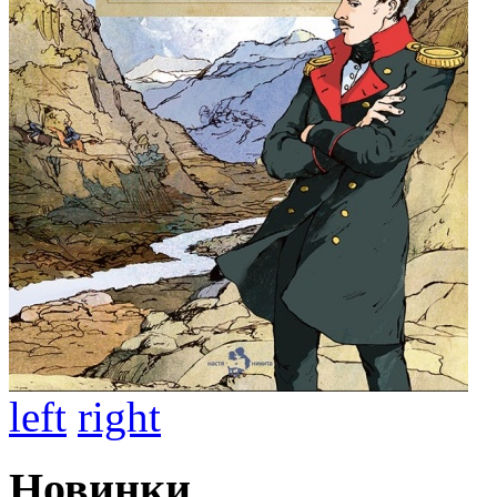
left
right
Новинки