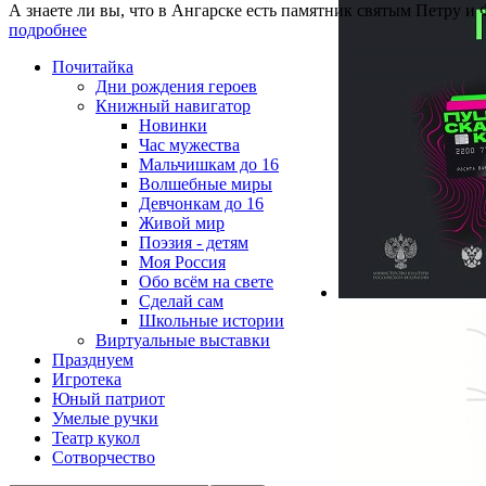
А знаете ли вы, что в Ангарске есть памятник святым Петру и
подробнее
Почитайка
Дни рождения героев
Книжный навигатор
Новинки
Час мужества
Мальчишкам до 16
Волшебные миры
Девчонкам до 16
Живой мир
Поэзия - детям
Моя Россия
Обо всём на свете
Сделай сам
Школьные истории
Виртуальные выставки
Празднуем
Игротека
Юный патриот
Умелые ручки
Театр кукол
Сотворчество