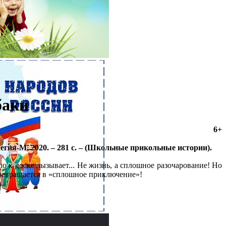
баки
6+
егия-М, 2020. – 281 с. – (Школьные прикольные истории).
о к доске вызывает... Не жизнь, а сплошное разочарование! Но
превращается в «сплошное приключение»!