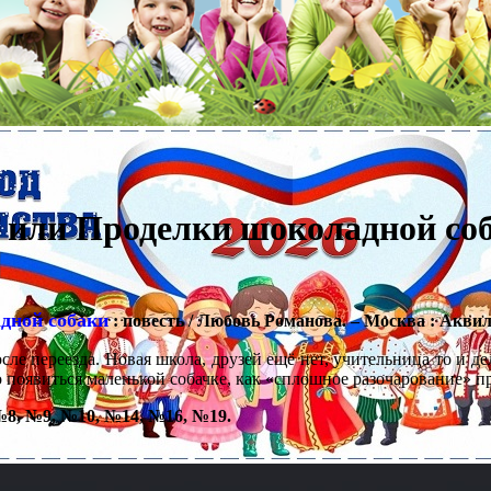
, или Проделки шоколадной со
адной собаки
: повесть / Любовь Романова. – Москва : Аквил
ле переезда. Новая школа, друзей ещё нет, учительница то и дел
о появиться маленькой собачке, как «сплошное разочарование» 
№8, №9, №10, №14, №16, №19.