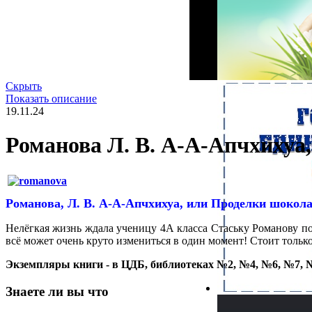
Скрыть
Показать описание
19.11.24
Романова Л. В. А-А-Апчхихуа
Романова, Л. В. А-А-Апчхихуа, или Проделки шокол
Нелёгкая жизнь ждала ученицу 4А класса Стаську Романову пос
всё может очень круто измениться в один момент! Стоит тольк
Экземпляры книги - в ЦДБ, библиотеках №2, №4, №6, №7, 
Знаете ли вы что