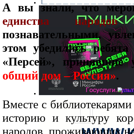
А вы знали, что мер
единства народов 
познавательными, увл
этом убедились ребята
«Персей», принявшие 
общий дом – Россия»
.
Вместе с библиотекарями
историю и культуру ко
народов, проживающих на