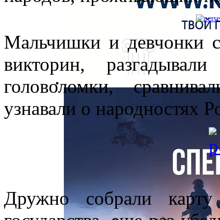
Мальчишки и девчонки с
викторин, разгадывал
головоломки, сравнив
узнавали о народностях Р
Дружно собрали карту