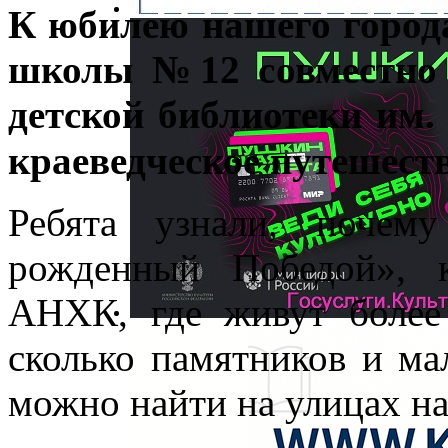
К юбилею нашего город
школы №12 cовместно 
детской библиотеки им
краеведческое путешест
Ребята узнали, почем
рожденный Победой», к
АНХК, где живут более
сколько памятников и м
можно найти на улицах на