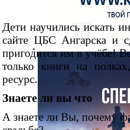
Дети научились искать и
сайте ЦБС Ангарска и с
пригодится им в учёбе! Ве
только книги на полка
ресурс.
Знаете ли вы что
А знаете ли Вы, почему фа
свадьбе?