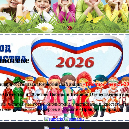
лиотеке
«Библиосумерки-20
айдара состоялась Всероссийская акция
 Отечества и 80-летию Победы в Великой Отечественной вой
ые читатели и гости библиотеки участвовали в квестах, от
о подвигах настоящих героев в формате
«Правда – неправда»
и