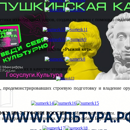
летики из воздушных шаров, создавали значки с помощью педаг
подаватели дизайнерской школы
«Рыжий кот»
.
ставившего их в качестве угощения.
, продемонстрировавших строевую подготовку и владение ору
ФКУ ИК-7 ГУФСИН РОССИИ
по Иркутской области. В воль
 и задержания преступника. Служебная собака Берта покорила 