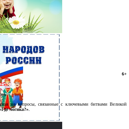
6+
25»
.
не.
вечая на вопросы, связанные с ключевыми битвами Великой
«Где логика?»
.