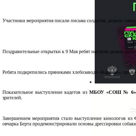
Участники мероприятия писали письма солдатам, делали само
Поздравительные открытки к 9 Мая ребят научили делать пре
Ребята подкрепились пряниками хлебозавода «Каравай», предо
Показательное выступление кадетов из
МБОУ «СОШ № 6»
зрителей.
Завершением мероприятия стало выступление кинологов из
овчарка Берта продемонстрировали основы дрессировки собаки