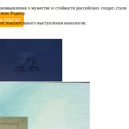
азмышления о мужестве и стойкости российских солдат, стали
свою Родину.
ии показательного выступления кинологов.