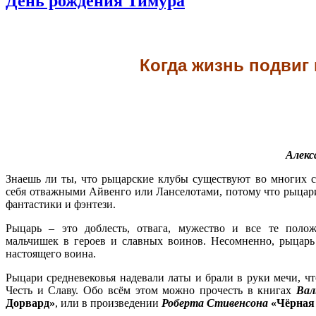
День рождения Тимура
Когда жизнь подвиг
Алекс
Знаешь ли ты, что рыцарские клубы существуют во многих 
себя отважными Айвенго или Ланселотами, потому что рыца
фантастики и фэнтези.
Рыцарь – это доблесть, отвага, мужество и все те полож
мальчишек в героев и славных воинов. Несомненно, рыцар
настоящего воина.
Рыцари средневековья надевали латы и брали в руки мечи, ч
Честь и Славу. Обо всём этом можно прочесть в книгах
Вал
Дорвард»
, или в произведении
Роберта Стивенсона
«Чёрная 