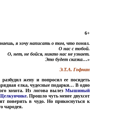
6+
наешь, я хочу написать о том, что понял.
О нас с тобой.
О, нет, не бойся, никто нас не узнает.
Это будет сказка…»
Э.Т.А. Гофман
разбудил жену и попросил ее посидеть
арядная елка, чудесные подарки… В одно
ого хохота. Из логова вылез
Мышиный
Щелкунчике
. Прошло чуть менее двухсот
ят поверить в чудо. Но прикоснуться к
о чародея.