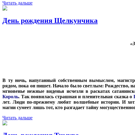
Читать дальше
День рождения Щелкунчика
«З
В ту ночь, напуганный собственным вымыслом, магистр 
рядом, пока он пишет. Начало было светлым: Рождество, н
мгновенье нежные виденья исчезли в раскатах сатанинск
Король
. Так появилась страшная и пленительная сказка о
лет. Люди по-прежнему любят волшебные истории. И хот
магии сумеет лишь тот, кто разгадает тайну могущественног
Читать дальше