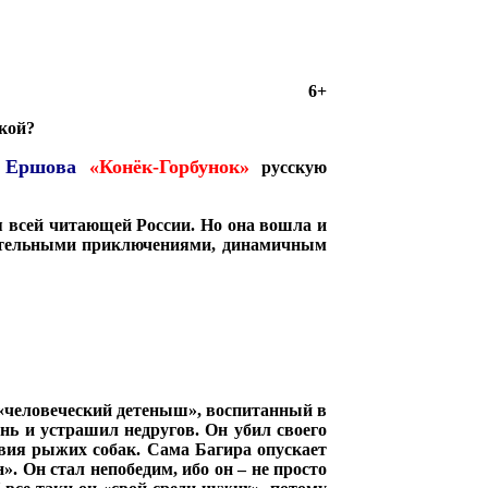
6+
акой?
 Ершова
«Конёк-Горбунок»
русскую
 всей читающей России. Но она вошла и
ивительными приключениями, динамичным
 «человеческий детеныш», воспитанный в
онь и устрашил недругов. Он убил своего
вия рыжих собак. Сама Багира опускает
. Он стал непобедим, ибо он – не просто