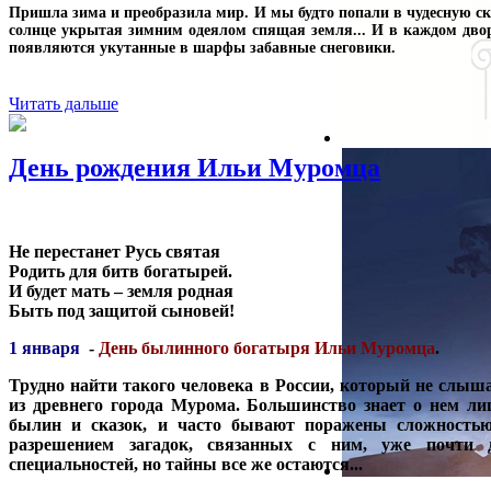
Пришла зима и преобразила мир. И мы будто попали в чудесную ска
солнце укрытая зимним одеялом спящая земля... И в каждом дво
появляются укутанные в шарфы забавные снеговики.
Читать дальше
День рождения Ильи Муромца
Не перестанет Русь святая
Родить для битв богатырей.
И будет мать – земля родная
Быть под защитой сыновей!
1 января
-
День былинного богатыря Ильи Муромца
.
Трудно найти такого человека в России, который не слыш
из древнего города Мурома. Большинство знает о нем лиш
былин и сказок, и часто бывают поражены сложностью 
разрешением загадок, связанных с ним, уже почти 
специальностей, но тайны все же остаются...