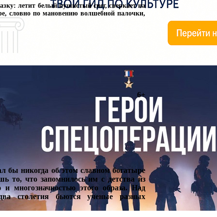
зку: летит белый пушистый снег, сверкает на
ре, словно по мановению волшебной палочки,
6+
ал бы никогда об этом славном богатыре
ь то, что запомнилось им с детства из
и многозначностью этого образа. Над
два столетия бьются ученые разных