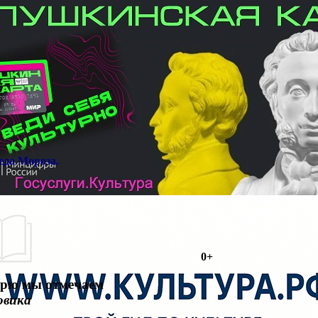
еда Мороза.
0+
арю мы отмечаем
овика