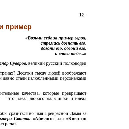
12+
 и пример
«Возьми себе за пример героя,
стремись догнать его,
догони его, обгони его,
и слава тебе...»
андр Суворов
, великий русский полководец
странах? Десятки тысяч людей воображают
ри давно стали излюбленными персонажами
ительные качества, которые превращают
ь — это идеал любого мальчишки и идеал
тобы сразиться во имя Прекрасной Дамы за
ьтера Скотта
«Айвенго»
или
«Квентин
стрела»
.