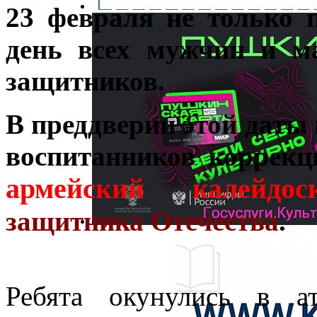
23 февраля не только 
день всех мужчин и м
защитников.
В преддверии этой даты 
воспитанников коррек
армейский калейдос
защитника Отечества
.
Ребята окунулись в а