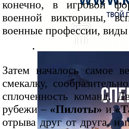
конечно, в игровой ф
военной викторины, вс
военные профессии, виды
Затем началось самое в
смекалку, сообразительно
сплоченность команд. Д
рубежи –
«Пилоты»
и
«Т
отрыва друг от друга, и