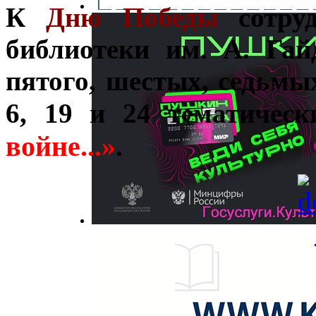
К
Дню Победы
сотруд
библиотеки им. А. Га
пятого, шестых, седьмы
6, 19 и 24 тематичес
войне...»
.