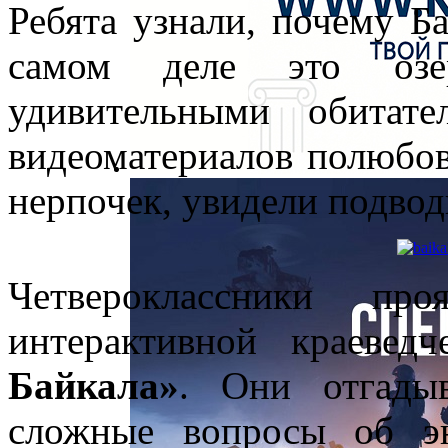
Ребята узнали, почему Б
самом деле это озе
удивительными обитат
видеоматериалов полюбов
нерпочек, увидели подво
Четвероклассники п
интерактивной краеведч
Байкала»
. Они отгады
сложные вопросы об эн