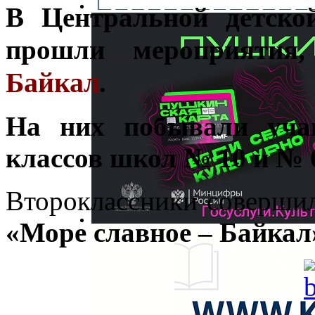
В Центральной детско
прошли мероприятия
Байкал
.
На них побывали уча
классов школ № 10 и № 
Второклассники совершил
«Море славное – Байкал