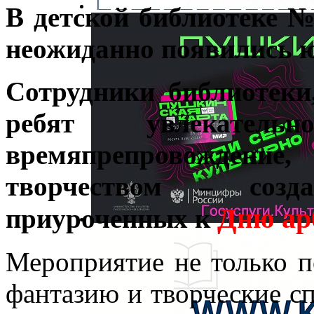
В детской библиотеке №
неожиданно появились ю
Сотрудники библиотеки
ребят увлекатель
времяпрепровождение
творчеством – созд
Дню ар
приуроченных к
Мероприятие не только п
фантазию и творческие с