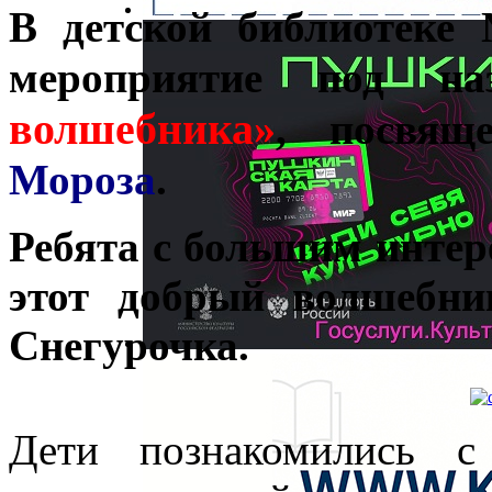
В детской библиотеке
мероприятие под наз
волшебника»
, посвящ
Мороза
.
Ребята с большим интер
этот добрый волшебни
Снегурочка.
Дети познакомились с