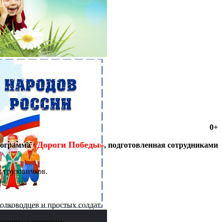
0+
«Дороги Победы»
рограмма
, подготовленная сотрудниками
 грузовичков.
олководцев и простых солдат.
 памяти о прошлом.