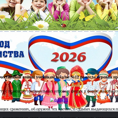
ечественной войны ученикам школы №12 помогла игровая п
уту с помощью оригинальных игровых фишек в форме маленьких
щих сражениях, об оружии тех времен, о судьбах выдающихся п
 почувствовать связь поколений и понять важность сохранения