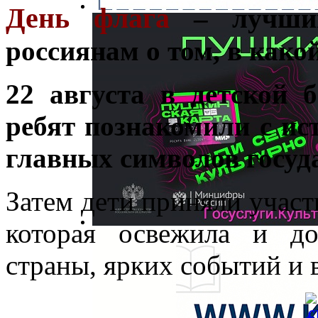
День флага
– лучший
россиянам о том, в како
22 августа в детской
ребят познакомили с ис
главных символов госуд
Затем дети приняли участ
которая освежила и д
страны, ярких событий и