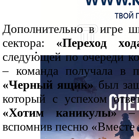
Дополнительно в игре ш
сектора:
«Переход ход
следующей по очереди к
– команда получала в п
«Черный ящик»
был заш
который с успехом отве
«Хотим каникулы»
– 
вспомнив песню «Вместе 