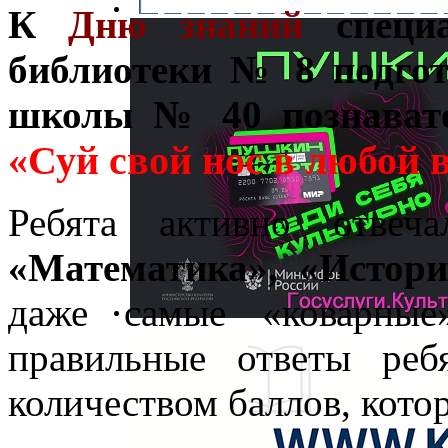
К
Дню знаний
специа
библиотеки № 8 подгот
школы № 40 познавате
«Суй свой нос в любой 
Ребята активно отве
«Математика», «Истори
даже самые «коварные
правильные ответы ре
количеством баллов, котор