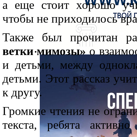
а еще стоит хорошо учи
чтобы не приходилось вра
Также был прочитан р
ветки мимозы»
о взаимо
и детьми, между однокл
детьми. Этот рассказ учи
к другу.
Громкие чтения не огран
текста, ребята активно