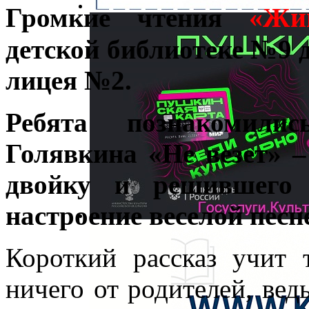
«Жи
Громкие чтения
детской библиотеке №9 
лицея №2.
Ребята познакомили
Голявкина «Не везет» 
двойку и решившего 
настроение веселой песне
Короткий рассказ учит 
ничего от родителей, вед