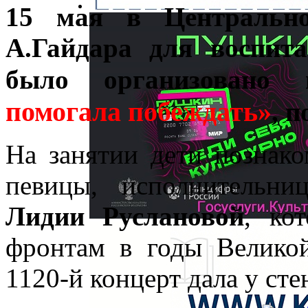
15 мая в Центрально
А.Гайдара для воспит
было организовано
помогала побеждать»
, 
На занятии дети познако
певицы, исполнительн
Лидии Руслановой
, ко
фронтам в годы Велико
1120-й концерт дала у сте