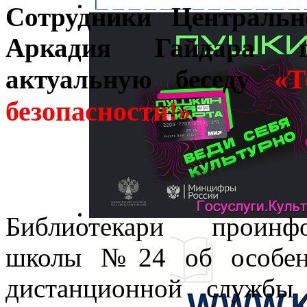
Сотрудники Центральн
Аркадия Гайдара п
«Т
актуальную беседу
безопасности!»
.
Библиотекари проинфо
школы №24 об особенн
дистанционной службы 