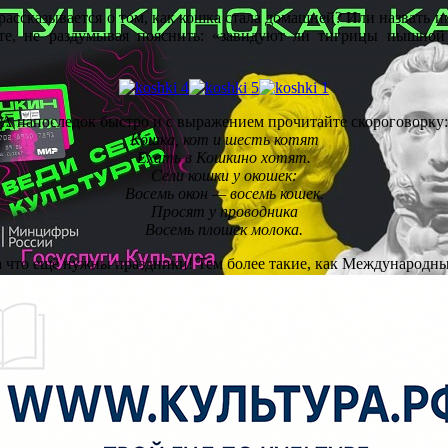
 рассказывается о том, как кошка стала домашней? Или назвать и
е, не раздумывая пояснить: «завидуют ли тигрицы пышной 
А напоследок быстро и с выражением прочитайте скороговорку:
Кошка, кот и шесть котят
Ехать в Кошкино хотят.
Сели кошки у окошек:
Восемь окон — восемь кошек.
Просят у проводника
Восемь плошек молока.
а что ещё нужны праздники! Тем более такие, как Международны