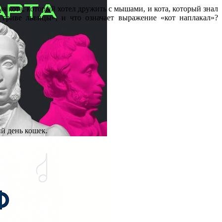
мя кота, который хотел дружить с мышами, и кота, который знал
гриве львицы», и что означает выражение «кот наплакал»?
й день кошек.