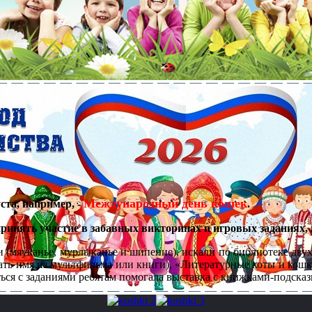
Международный день кошек
ста, например, -
.
нять участие в забавных викторинах и игровых заданиях, 
и (мяуканье, мурлыканье и шипение), искали по библиотеке двух
ать имя из мультфильма или книги), «Литературные коты и кошк
ся с заданиями ребятам помогала выставка с книжками-подсказ