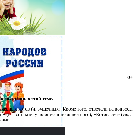
0+
посвящённых этой теме.
 чёрных котов (игрушечных). Кроме того, отвечали на вопросы
и» (назвать книгу по описанию животного), «Котовасия» (сюда
ками.