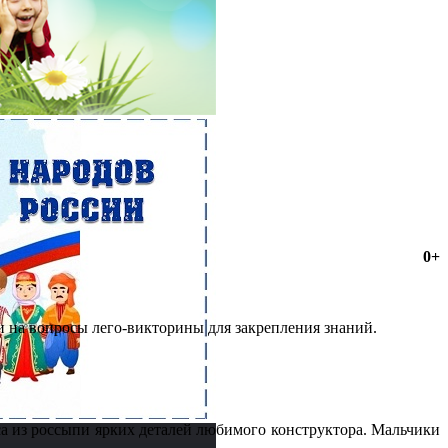
0+
и на вопросы лего-викторины для закрепления знаний.
са из россыпи ярких деталей любимого конструктора. Мальчики