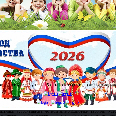
 в лего
.
го конструктора, узнали 15 интересных фактов о лего и ответил
Участники, устроившись в уютном зале библиотеки, творили чуде
собирали из кубиков военную базу, корабли, парк аттракционов.