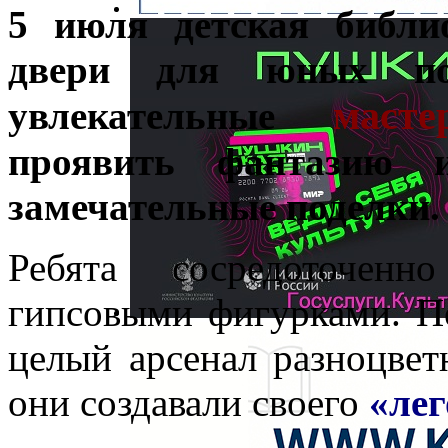
5 июля детская библи
двери для юных пос
масте
увлекательные
проявить фантазию 
замечательные поделки.
Ребята сосредоточен
гипсовыми фигурками. Пе
целый арсенал разноцвет
они создавали своего
«лег