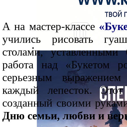
А на мастер-классе
«Бук
учились рисовать гуа
столами, уставленными
работа над «Букетом 
серьезным выражением
каждый лепесток. Этот
созданный своими руками
Дню семьи, любви и вер