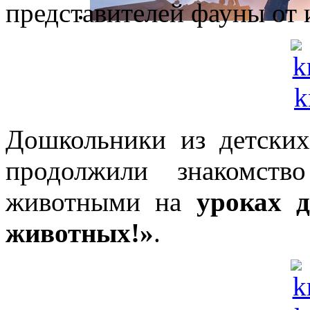
представителей фауны от 
Дошкольники из детск
продолжили знакомст
животными на
уроках 
животных!»
.