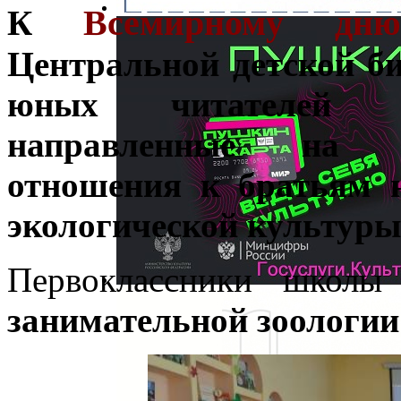
Всемирному дн
К
Центральной детской би
юных читателей со
направленные на ф
отношения к братьям 
экологической культуры
Первоклассники шко
занимательной зоологи