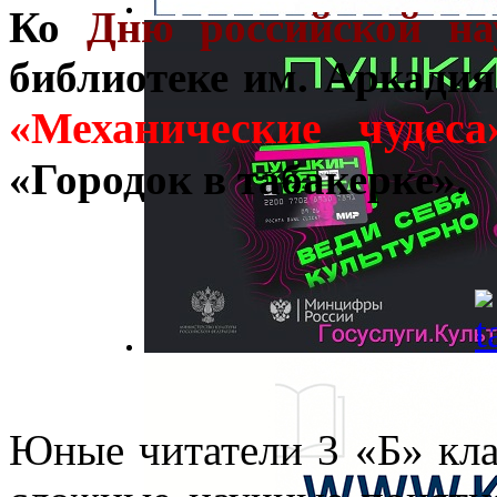
Ко
Дню российской на
библиотеке им. Аркади
«Механические чудеса
«Городок в табакерке».
Юные читатели 3 «Б» кл