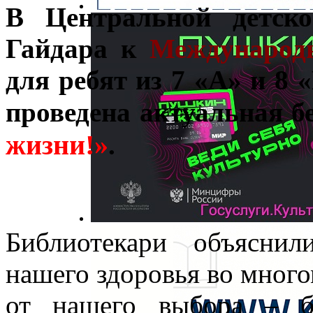
В Центральной детско
Гайдара к
Международн
для ребят из 7 «А» и 8
проведена актуальная б
жизни!»
.
Библиотекари объяснил
нашего здоровья во много
от нашего выбора – б