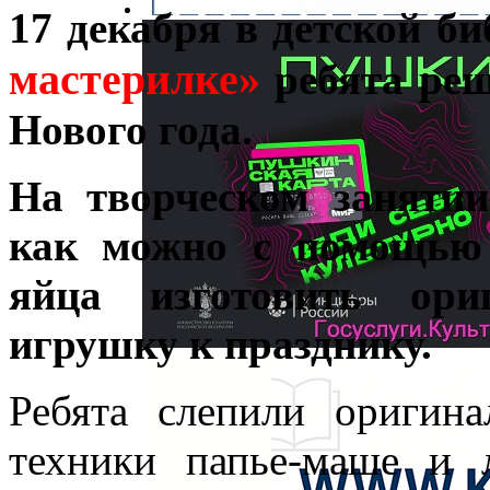
17 декабря в детской б
мастерилке»
ребята реш
Нового года.
На творческом занятии
как можно с помощью 
яйца изготовить ори
игрушку к празднику.
Ребята слепили оригин
техники папье-маше и 