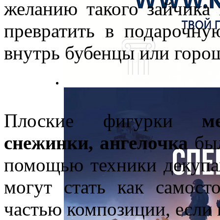
желанию такого зайчика
превратить в подарочну
внутрь бубенцы или горо
Плоские фигурки
м
снежинки, ангелочка
был
помощью техники декупа
могут стать как самост
частью композиции, если 