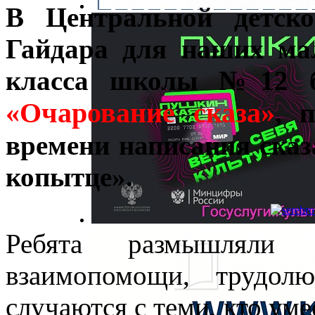
В Центральной детско
Гайдара для наших ма
класса школы №12 бы
«Очарование сказа»
, 
времени написания ска
копытце».
Ребята размышляли 
взаимопомощи, трудол
случаются с теми, кто ум