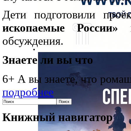
Дети подготовили про
ископаемые России»
и
обсуждения.
Знаете ли вы что
6+ А вы знаете, что рома
подробнее
Книжный навигатор