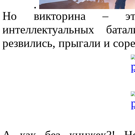
Но викторина – эт
интеллектуальных бата
резвились, прыгали и сор
А как без книжек?! Н