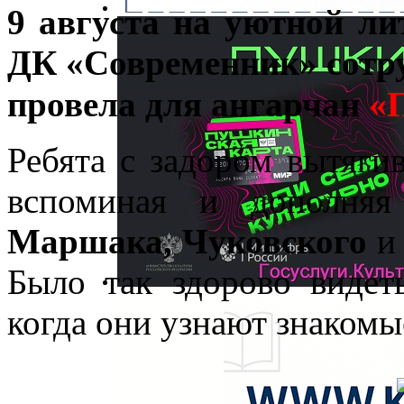
9 августа на уютной ли
ДК «Современник» сотр
«
провела для ангарчан
Ребята с задором вытяги
вспоминая и дополняя
Маршака, Чуковского
и 
Было так здорово видеть
когда они узнают знакомы