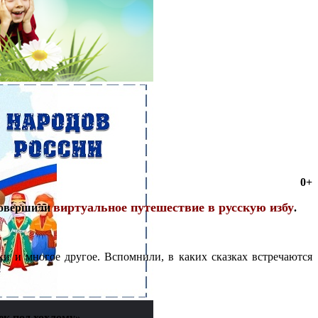
0+
виртуальное путешествие в русскую избу
 совершили
.
ки и многое другое. Вспомнили, в каких сказках встречаются
к под хохлому»
.