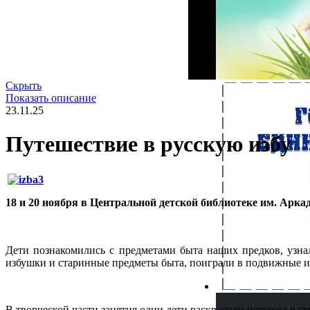
Скрыть
Показать описание
23.11.25
Путешествие в русскую избу
18 и 20 ноября в Центральной детской библиотеке им. Арк
Дети познакомились с предметами быта наших предков, узнал
избушки и старинные предметы быта, поиграли в подвижные и
В творческой части занятия одни дети раскрасили петушка в 