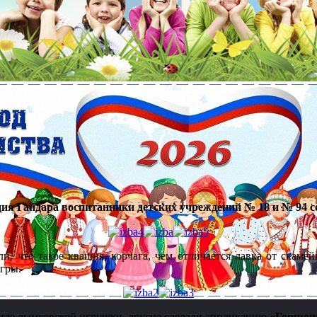
адия Гайдара воспитанники детских учреждений № 18 и № 94
и, что такое квашня, корчага, чем отличается лавка от скамей
гры.
стиле дымковской игрушки, другие сделали аппликацию
«Горшоче