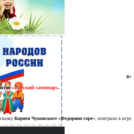
0+
«Русский самовар»
анятие
.
 сказку
Корнея Чуковского «Федорино горе
», поиграли в игру