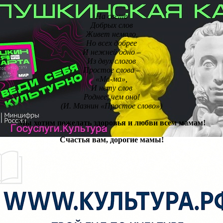
На свете
Добрых слов
Живет немало,
Но всех добрее
И нежней одно –
Из двух слогов
Простое слова –
«Ма-ма»,
И нету слов
Роднее, чем оно!
(И. Мазнин «Простое слово»)
Мы хотим пожелать здоровья и любви всем мамам!
Счастья вам, дорогие мамы!