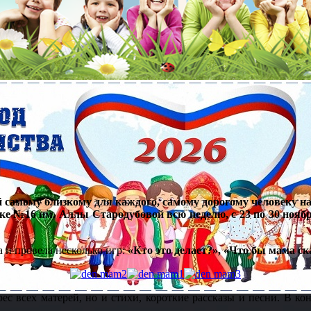
 самому близкому для каждого, самому дорогому человеку на
еке №16 им. Аллы Стародубовой всю неделю, с 23 по 30 нояб
 и провела несколько игр:
«Кто это делает?», «Что бы мама с
рес всех матерей, но и стихи, короткие рассказы и песни. В 