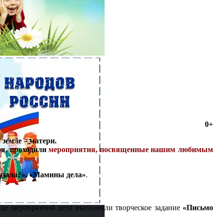
0+
 земле – матери.
ря, проходили
мероприятия, посвященные нашим любимым
казала?», «Мамины дела»
.
конце мероприятий дети выполняли творческое задание
«Письмо