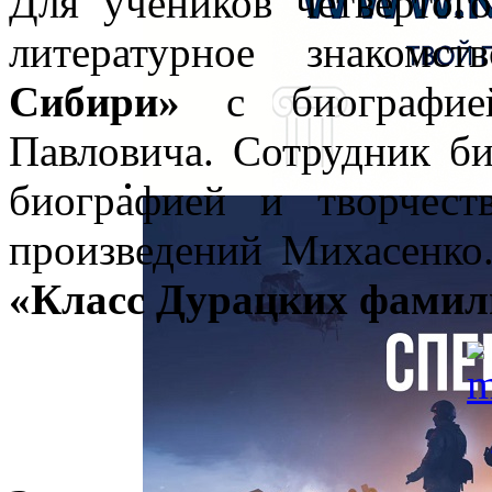
Для учеников четверт
литературное знакомс
Сибири»
с биографией
Павловича. Сотрудник би
биографией и творчест
произведений Михасенко
«Класс Дурацких фамил