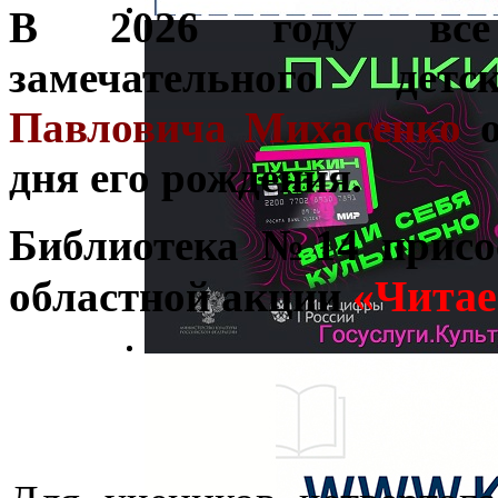
В 2026 году все 
замечательного де
Павловича Михасенко
о
дня его рождения.
Библиотека №14 присо
«Читае
областной акции