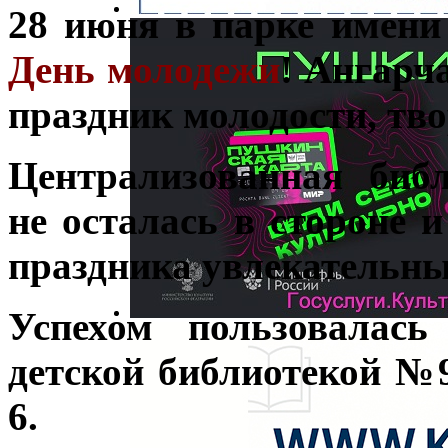
28 июня в парке имени
День молодежи
! Ангарч
праздник молодости, тво
Централизованная биб
не осталась в стороне и
праздника увлекательны
Успехом пользовалась
детской библиотекой №
6.