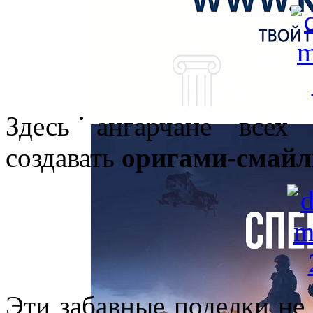
Здесь ангарчане всех 
создавать
оригами-смай
Эти забавные поделки не