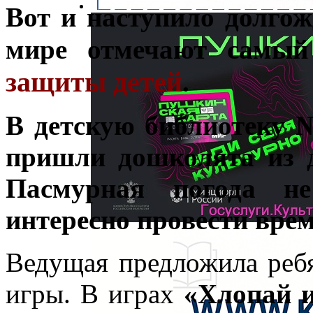
Вот и наступило долгож
мире отмечают самый
защиты детей
.
В детскую библиотеку 
пришли дошколята из 
Пасмурная погода н
интересно провести врем
Ведущая предложила реб
игры. В играх
«Хлопай и 