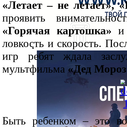
«Летает – не летает», 
проявить внимательно
«Горячая картошка»
ловкость и скорость. Пос
игр ребят ждала засл
мультфильма
«Дед Мороз
Быть ребенком – это во