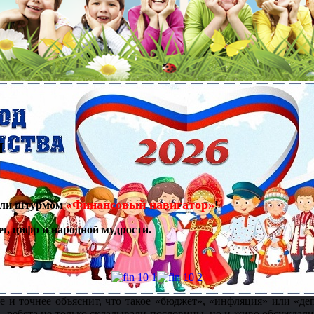
и
«Финансовый навигатор»
зяли штурмом
!
г, цифр и народной мудрости.
е и точнее объяснит, что такое «бюджет», «инфляция» или «де
– ребята не только складывали пословицы, но и живо обсуждали