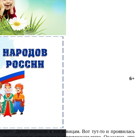
6+
позит». Далее перешли к пословицам. Вот тут-то и проявилась
, насколько они актуальны в современном мире. Оказалось, что