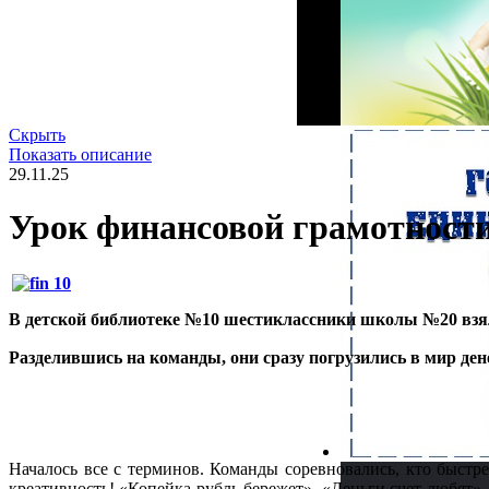
Скрыть
Показать описание
29.11.25
Урок финансовой грамотност
В детской библиотеке №10 шестиклассники школы №20 в
Разделившись на команды, они сразу погрузились в мир дене
Началось все с терминов. Команды соревновались, кто быстре
креативность! «Копейка рубль бережет», «Деньги счет любят» 