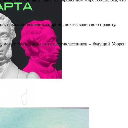
дой, находили решения, спорили, доказывали свою правоту.
, может быть, среди этих шестиклассников – будущий Уоррен