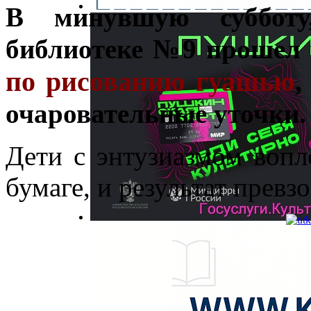
В минувшую субботу
библиотеке №9 прошел
по рисованию гуашью
,
очаровательные уточки.
Дети с энтузиазмом воп
бумаге, и результат превз