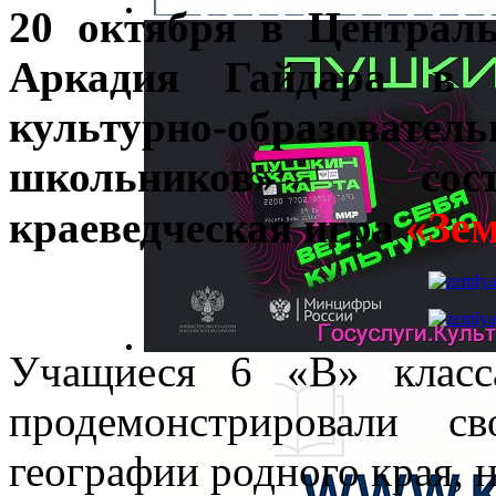
20 октября в Централь
Аркадия Гайдара в р
культурно-образовател
школьников» сост
«Зе
краеведческая игра
Учащиеся 6 «В» клас
продемонстрировали 
географии родного края, 