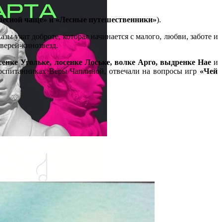
лесной чаще» и «Лесные путешественники»
).
зы учат доброте, которая начинается с малого, любви, заботе и
верей-кинозвезд.
енке Угольке, лосенке Лоське, волке Арго, выдренке Нае
и
воспитанниках Веры Чаплиной, отвечали на вопросы игр
«Чей