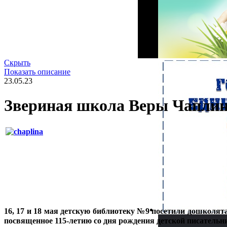
Скрыть
Показать описание
23.05.23
Звериная школа Веры Чапли
16, 17 и 18 мая детскую библиотеку №9 посетили дошколя
посвященное 115-летию со дня рождения детской писательн