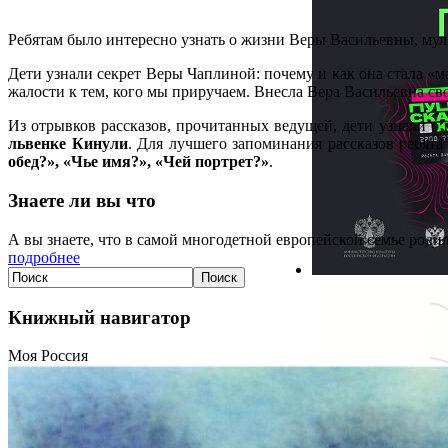
Ребятам было интересно узнать о жизни Веры Васильевны, мул
Дети узнали секрет Веры Чаплиной: почему и как она стала «ма
жалости к тем, кого мы приручаем. Внесла Вера Васильевна св
Из отрывков рассказов, прочитанных ведущей, дети узнали 
львенке Кинули
. Для лучшего запоминания рассказов ребят
обед?», «Чье имя?», «Чей портрет?»
.
Знаете ли вы что
А вы знаете, что в самой многодетной европейской семье родил
подробнее
Книжный навигатор
Моя Россия