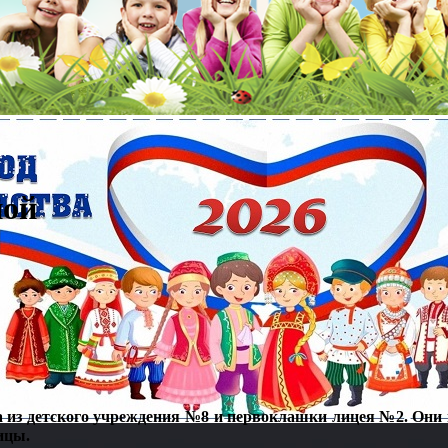
ной
та из детского учреждения №8 и первоклашки лицея №2. Он
ицы.