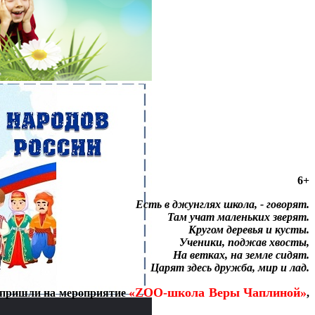
6+
Есть в джунглях школа, - говорят.
Там учат маленьких зверят.
Кругом деревья и кусты.
Ученики, поджав хвосты,
На ветках, на земле сидят.
Царят здесь дружба, мир и лад.
«ZOO-школа Веры Чаплиной»
и пришли на мероприятие
,