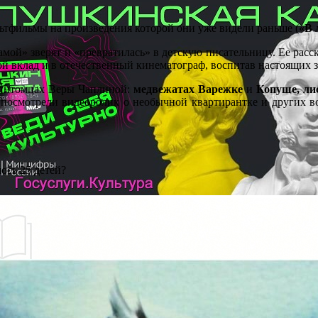
ьтфильмы на произведения которой они уже видели раньше (
«В 
мой» зверят и «превратилась» в детскую писательницу. Ее расска
ой вклад и в отечественный кинематограф, воспитав настоящих з
о питомцах Веры Чаплиной:
медвежатах Варежке
и
Копуше, лис
а посмотрели видеоролик о необычной квартирантке и других 
ось 25 детей?