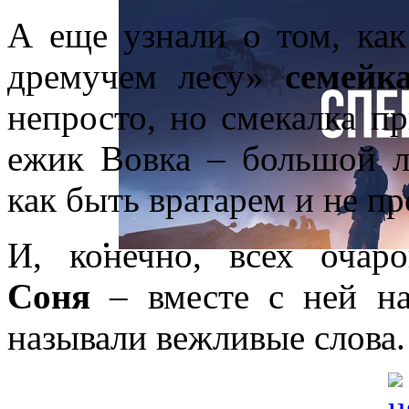
А еще узнали о том, как
дремучем лесу»
семейк
непросто, но смекалка п
ежик Вовка – большой л
как быть вратарем и не п
И, конечно, всех очар
Соня
– вместе с ней н
называли вежливые слова.