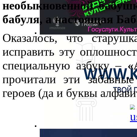
необыкновенной бабушк
бабуля, а настоящая Баб
Оказалось, что старуш
исправить эту оплошност
специальную азбуку –
«
прочитали эти забавные
героев (да и буквы алфави