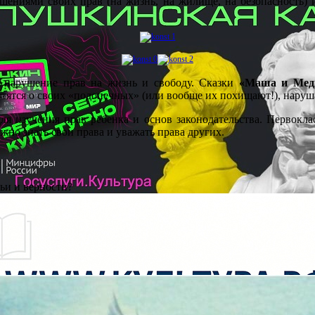
ушениями своих прав (на жизнь, на жилище, на безопасность) и
 нарушение прав на жизнь и свободу. Сказки
«Маша и Медв
отятся о своих «подопечных» (или вообще их похищают!), нару
ля изучения прав ребенка и основ законодательства. Первокл
жно знать свои права и уважать права других.
мьи и верности?