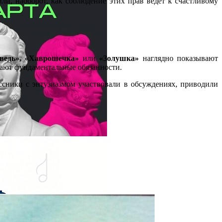
ли, наоборот, как соблюдение этих прав ведет к счастливому
едь», «Хаврошечка»
или
«Золушка»
наглядно показывают
шают фундаментальные обязанности.
ассники с энтузиазмом участвовали в обсуждениях, приводили