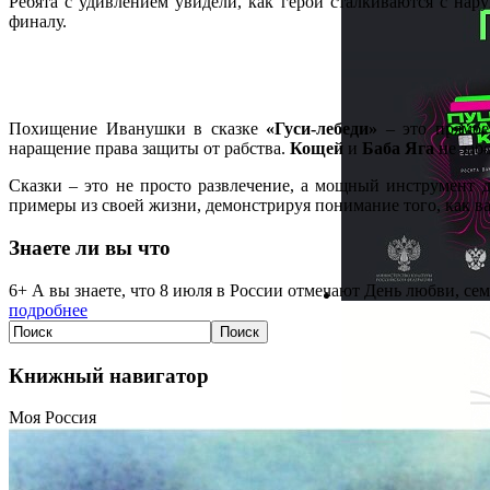
Ребята с удивлением увидели, как герои сталкиваются с нар
финалу.
Похищение Иванушки в сказке
«Гуси-лебеди»
– это прямое
наращение права защиты от рабства.
Кощей
и
Баба Яга
не заб
Сказки – это не просто развлечение, а мощный инструмент д
примеры из своей жизни, демонстрируя понимание того, как ва
Знаете ли вы что
6+ А вы знаете, что 8 июля в России отмечают День любви, се
подробнее
Книжный навигатор
Моя Россия