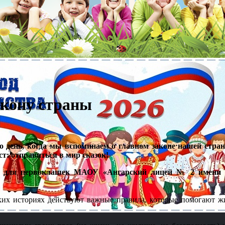
акону страны
Это день, когда мы вспоминаем о главном законе нашей стра
т: отправиться в мир сказок!
де для первоклашек МАОУ «Ангарский лицей № 2 имени 
ких историях действуют важные правила, которые помогают ж