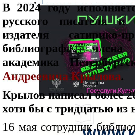
В 2024 году исполняет
русского писателя и 
издателя сатирико-пр
библиографа, члена
академика Петербург
Андреевича Крылова
.
Крылов написал более 20
хотя бы с тридцатью из 
16 мая сотрудник библи