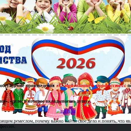
«О призвании и профессиях»
 обсуждение произведения
по
ия», «дело, в которое вкладываешь душу».
ящим ремеслом, почему важно найти свое дело и понять, что яв
фессии.