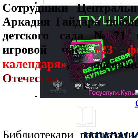
Сотрудники Центральн
Аркадия Гайдара побы
детского сада №71 и
«23 ф
игровой час
календаря»
, посвя
Отечества.
Библиотекари рассказал