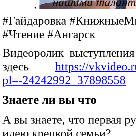
нашими талант
#Гайдаровка #КнижныеМ
#Чтение #Ангарск
Видеоролик выступлени
здесь
https://vkvideo
pl=-24242992_37898558
Знаете ли вы что
А вы знаете, что первая 
идею крепкой семьи?