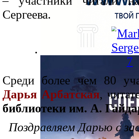
– участники читали на
Сергеева.
Среди более чем 80 уча
Дарья Арбатская
, чита
библиотеки им. А. Гайда
Поздравляем Дарью с за