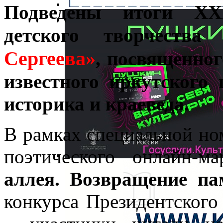
Подведены итоги XX
детского творчеств
Сергеева»
, посвященног
известного иркутского 
историка и краеведа.
В рамках специальной н
поэтического онлайн-м
аллея. Возвращение па
конкурса Президентского