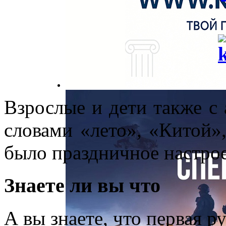
Взрослые и дети также с 
словами «лето», «Китой»
было праздничное настро
Знаете ли вы что
А вы знаете, что первая 