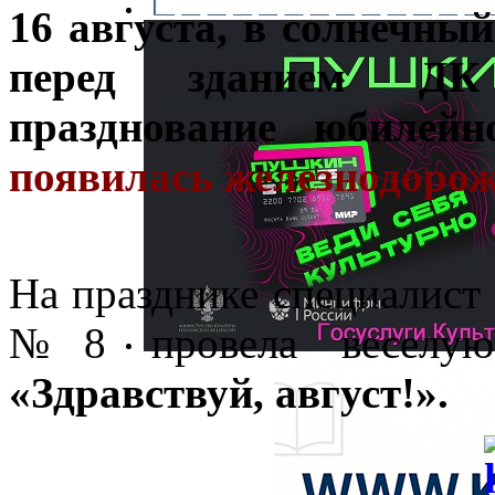
16 августа, в солнечны
перед зданием ДК 
празднование юбиле
появилась железнодорож
На празднике специалист
№8 провела веселую 
«Здравствуй, август!».