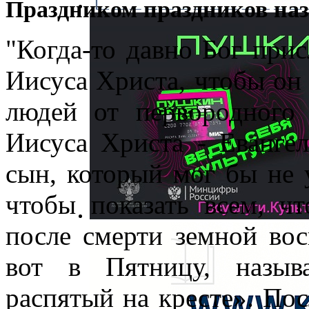
Праздником праздников наз
"Когда-то давно Бог при
Иисуса Христа, чтобы он 
людей от первородного
Иисуса Христа - Евангел
сын, который мог бы не у
чтобы показать всем, ч
после смерти земной во
вот в Пятницу, назыв
распятый на кресте». Пос