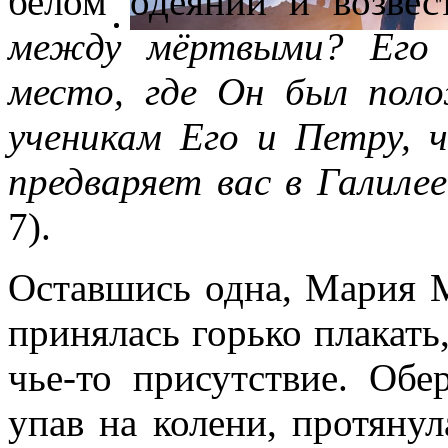
белом одеянии и возве
между мёртвыми? Его 
место, где Он был пол
ученикам Его и Петру, 
предваряет вас в Галиле
7).
Оставшись одна, Мария М
принялась горько плакать
чье-то присутствие. Обе
упав на колени, протянул