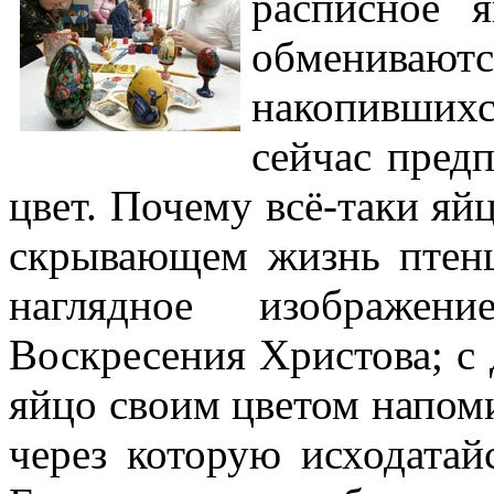
расписное 
обмениваютс
накопившихс
сейчас пред
цвет. Почему всё-таки яйц
скрывающем жизнь птенц
наглядное изображе
Воскресения Христова; с 
яйцо своим цветом напом
через которую исходатай