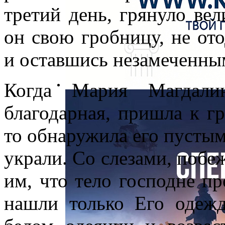
третий день, грянуло вел
он свою гробницу, не от
и оставшись незамеченны
Когда Мария Магдали
благодарная, пришла к г
то обнаружила его пустым
украли. Со слезами, побе
им, что тело господне п
нашли только Его одежд