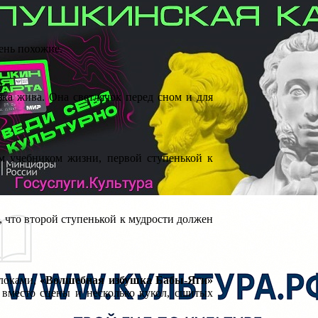
ень похожие.
зка жива. Она светлячок перед сном и для
м учебником жизни, первой ступенькой к
 что второй ступенькой к мудрости должен
блоками,
«Волшебная избушка Бабы-Яги»
 вместо сцены и несколько кукол, сшитых