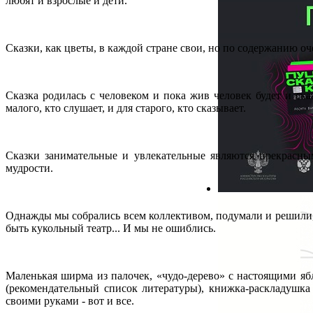
любят и взрослые и дети.
Сказки, как цветы, в каждой стране свои, но по содержанию оч
Сказка родилась с человеком и пока жив человек будет и ска
малого, кто слушает, и для старого, кто сказывает.
Сказки занимательные и увлекательные являются прекрасны
мудрости.
Однажды мы собрались всем коллективом, подумали и решили,
быть кукольный театр... И мы не ошиблись.
Маленькая ширма из палочек, «чудо-дерево» с настоящими я
(рекомендательный список литературы), книжка-раскладушка
своими руками - вот и все.