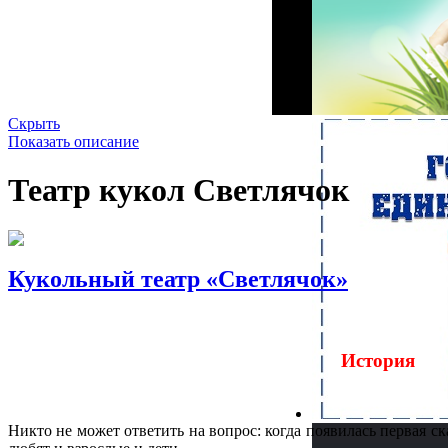
Скрыть
Показать описание
Театр кукол Светлячок
Кукольный театр «Светлячок»
История
Никто не может ответить на вопрос: когда появилась первая ск