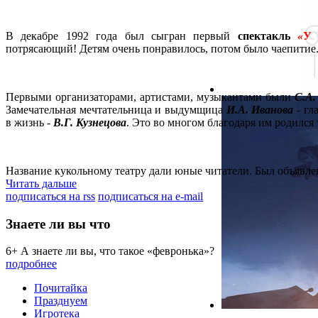
В декабре 1992 года был сыгран первый
спектакль
«
У 
потрясающий! Детям очень понравилось, потом было чаепитие. В
Первыми организаторами, артистами, музыкантами были
С.А.
Замечательная мечтательница и выдумщица
И.А. Иванова
- гл
в жизнь -
В.Г. Кузнецова
. Это во многом благодаря им родился 
Название кукольному театру дали юные читатели. Был объявле
Читать дальше
подписаться на rss
подписаться на e-mail
Знаете ли вы что
6+ А знаете ли вы, что такое «февронька»?
подробнее
Почитайка
Празднуем
Игротека