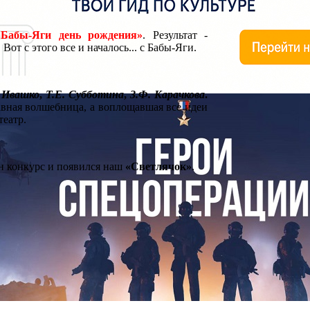
Бабы-Яги день рождения»
. Результат -
от с этого все и началось... с Бабы-Яги.
 Ивашко
,
Т.Е. Субботина
,
З.Ф. Карачкова
.
авная волшебница, а воплощавшая все идеи
театр.
н конкурс и появился наш
«Светлячок»
.