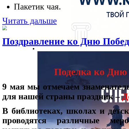
Пакетик чая.
Читать дальше
Поздравление ко Дню Побе
Поделка ко Дню
9 мая мы отмечаем знаменате
Д
для нашей страны праздник –
В библиотеках, школах и детск
проводятся различные меро