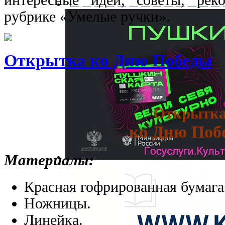
интересные идеи, советы, ре
рубрике «Умелые ручки».
Открытка ко Дню Победы
Открытк
ко Дню Поб
Материалы:
Красная гофрированная бумага
Ножницы.
Линейка.