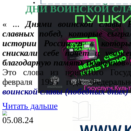
ДНИ ВОИНСКОЙ СЛ
« ...
Днями воинской славы 
славных побед, которые сыгр
истории России и в которых
снискали себе почёт и уваже
благодарную память потомков
»
Это слова из принятого Госу
февраля 1995 года Федеральн
воинской славы (победных днях)
Читать дальше
05.08.24