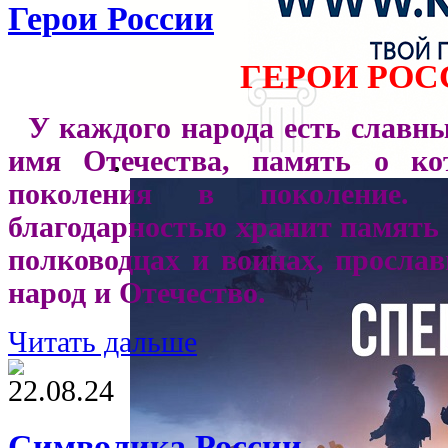
Герои России
ГЕРОИ РОС
У каждого народа есть славны
имя Отечества, память о ко
поколения в поколение.
благодарностью хранит память 
полководцах и воинах, просла
народ и Отечество.
Читать дальше
22.08.24
Символика России