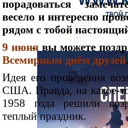
порадоваться замеча
весело и интересно пров
рядом с тобой настоящий
9 июня
вы можете поздра
Всемирным днём друзей
Идея его проведения воз
США. Правда, на какое-то
1958 года решили воз
теплый праздник.