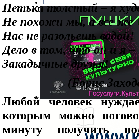
Петька толстый – я худ
Не похожи мы, а все же
Нас не разольешь водой!
Дело в том, что он и я –
Закадычные друзья!
(Борис Заход
Любой человек нуждае
которым можно погово
минуту получить по