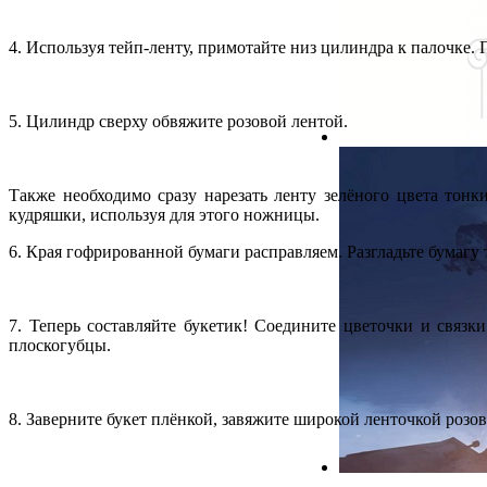
4. Используя тейп-ленту, примотайте низ цилиндра к палочке.
5. Цилиндр сверху обвяжите розовой лентой.
Также необходимо сразу нарезать ленту зелёного цвета тонк
кудряшки, используя для этого ножницы.
6. Края гофрированной бумаги расправляем. Разгладьте бумагу 
7. Теперь составляйте букетик! Соедините цветочки и связки
плоскогубцы.
8. Заверните букет плёнкой, завяжите широкой ленточкой розов