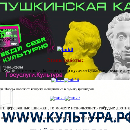
см.
 узором
Этапы работы:
 на 12 сантиметров. Далее из этого кусочка бумаги вырежьте др
ан. Наверх положите конфету и оберните её в бумагу цилиндром.
йти деревянные шпажки, то можете использовать твёрдые дротик
онфетки немного торчал сверху. Далее обкрутите бумагу вокру