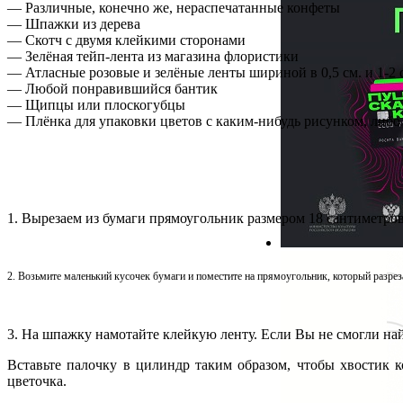
— Различные, конечно же, нераспечатанные конфеты
— Шпажки из дерева
— Скотч с двумя клейкими сторонами
— Зелёная тейп-лента из магазина флористики
— Атласные розовые и зелёные ленты шириной в 0,5 см. и 1-2 
— Любой понравившийся бантик
— Щипцы или плоскогубцы
— Плёнка для упаковки цветов с каким-нибудь рисунком, либо
1. Вырезаем из бумаги прямоугольник размером 18 сантиметров
2. Возьмите маленький кусочек бумаги и поместите на прямоугольник, который разрез
3. На шпажку намотайте клейкую ленту. Если Вы не смогли на
Вставьте палочку в цилиндр таким образом, чтобы хвостик к
цветочка.