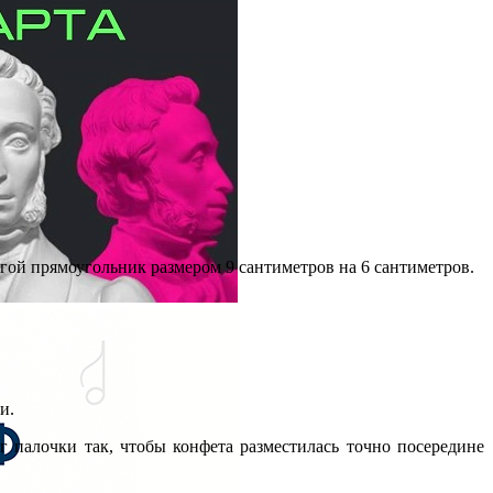
угой прямоугольник размером 9 сантиметров на 6 сантиметров.
и.
г палочки так, чтобы конфета разместилась точно посередине