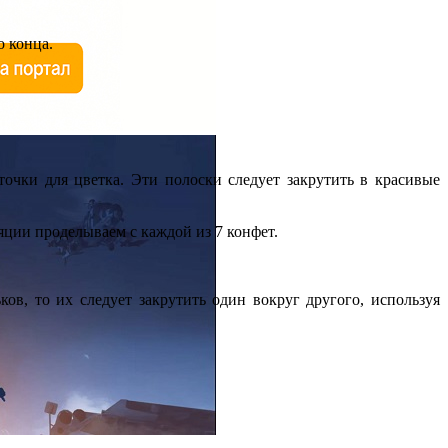
о конца.
точки для цветка. Эти полоски следует закрутить в красивые
яции проделываем с каждой из 7 конфет.
ков, то их следует закрутить один вокруг другого, используя