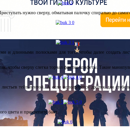
 Приступать нужно сверху, обматывая палочку спиралью до самог
ими и длинными полосками для того, чтобы далее создать лис
так, чтобы сверху слегка торчал фантик конфеты. Такие манипул
 листьев тейп-лентой. А если используется дротик для стебель
ого цвета и прикрепите бант.