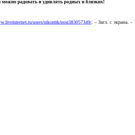
н можно радовать и удивлять родных и близких!
.liveinternet.ru/users/nikontik/post383057349/
. – Загл. с экрана. –