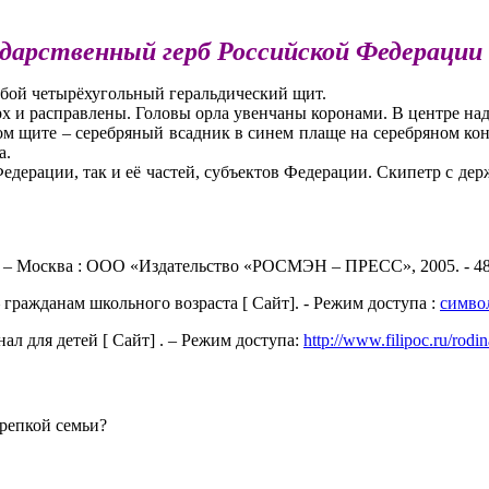
дарственный герб Российской Федерации
бой четырёхугольный геральдический щит.
рх и расправлены. Головы орла увенчаны коронами. В центре на
сном щите – серебряный всадник в синем плаще на серебряном к
а.
дерации, так и её частей, субъектов Федерации. Скипетр с дер
. – Москва : ООО «Издательство «РОСМЭН – ПРЕСС», 2005. - 48
 гражданам школьного возраста [ Сайт]. - Режим доступа :
симво
ал для детей [ Сайт] . – Режим доступа:
http://www.filipoc.ru/rodin
крепкой семьи?