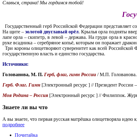
Славься, страна! Мы гордимся тобой!
Госу
Государственный герб Российской Федерации представляет со
На щите –
золотой двуглавый орёл
. Крылья орла подняты вве
лапе орла – скипетр, в левой – держава. На груди орла в кра
руке всадника – серебряное копьё, которым он поражает дракон
Три короны олицетворяют суверенитет как всей Российской Фе
государственную власть и единство государства.
Источники:
Голованова, М. П.
Герб, флаг, гимн России
/ М.П. Голованова
Герб. Флаг. Гимн
[Электронный ресурс ] // Президент России –
Моя Родина – Россия
[Электронный ресурс ] // Филиппок. Журн
Знаете ли вы что
А вы знаете, что первая русская матрёшка олицетворяла идею 
подробнее
Почитайка