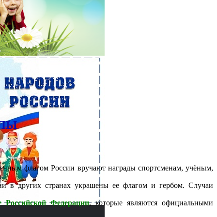
ОЛЫ
твенным флагом России вручают награды спортсменам, учёным,
ии в других странах украшены ее флагом и гербом. Случаи
е Российской Федерации
, которые являются официальными