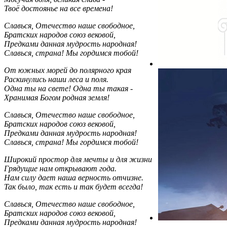
Твоё достоянье на все времена!
Славься, Отечество наше свободное,
Братских народов союз вековой,
Предками данная мудрость народная!
Славься, страна! Мы гордимся тобой!
От южных морей до полярного края
Раскинулись наши леса и поля.
Одна ты на свете! Одна ты такая -
Хранимая Богом родная земля!
Славься, Отечество наше свободное,
Братских народов союз вековой,
Предками данная мудрость народная!
Славься, страна! Мы гордимся тобой!
Широкий простор для мечты и для жизни
Грядущие нам открывают года.
Нам силу дает наша верность отчизне.
Так было, так есть и так будет всегда!
Славься, Отечество наше свободное,
Братских народов союз вековой,
Предками данная мудрость народная!