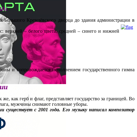
ии
я Большого Кремлёвского дворца до здания администрации в
: верхней – белого цвета, средней – синего и нижней
раны и сопровождается исполнением государственного гимна
ции
же, как герб и флаг, представляет государство за границей. Во
флага, мужчины снимают головные уборы.
и существует с 2001 года. Его музыку написал композитор