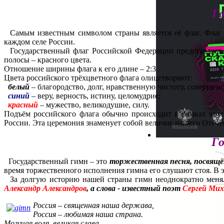
Г
Самым известным символом страны является её флаг. Флаг 
каждом селе России.
Государственный флаг Российской Федерации представляет с
полосы – красного цвета.
Отношение ширины флага к его длине – 2:3.
Цвета российского трёхцветного флага олицетворяют:
белый
– благородство, долг, нравственную чистоту, совершенс
синий
– веру, верность, истину, целомудрие;
красный
– мужество, великодушие, силу.
Подъём российского флага обычно происходит в рамках кру
России. Эта церемония знаменует собой величие нашего Отечес
Го
Государственный гимн – это
торжественная песня, посвящё
время торжественного исполнения гимна его слушают стоя. В 
За долгую историю нашей страны гимн неоднократно менялс
Александр Александров
, а слова - известный поэт
Сергей Мих
Россия – священная наша держава,
Россия – любимая наша страна.
Могучая воля, великая слава -