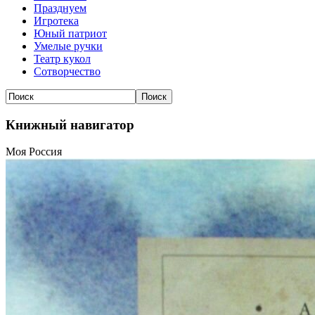
Празднуем
Игротека
Юный патриот
Умелые ручки
Театр кукол
Сотворчество
Книжный навигатор
Моя Россия