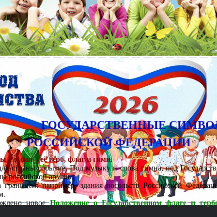
ГОСУДАРСТВЕННЫЕ СИМВ
РОССИЙСКОЙ ФЕДЕРАЦИИ
 России – её герб, флаг и гимн
.
 для страны событие. Под музыку и слова гимна, под Государс
ны российской армии.
границей: например, здания посольств Российской Федерац
м.
рждено новое
Положение о Государственном флаге и герб