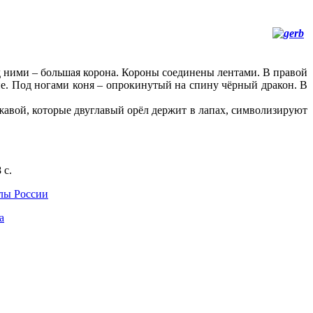
д ними – большая корона. Короны соединены лентами. В правой
оне. Под ногами коня – опрокинутый на спину чёрный дракон. В
жавой, которые двуглавый орёл держит в лапах, символизируют
 с.
лы России
a