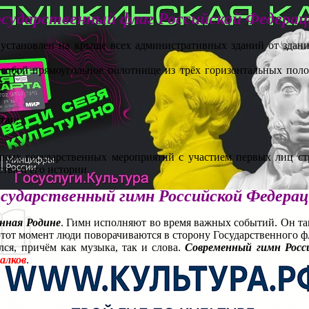
осударственный флаг Российской Федерац
установлен на крыше всех административных зданий от здани
обой прямоугольное полотнище из трёх горизонтальных полос
тво;
пных государственных мероприятий с участием первых лиц ст
тва и его истории.
сударственный гимн Российской Федера
нная Родине
. Гимн исполняют во время важных событий. Он так 
этот момент люди поворачиваются в сторону Государственного 
я, причём как музыка, так и слова.
Современный гимн Росси
алков
.